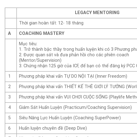
LEGACY MENTORING
Thời gian hoàn tất: 12- 18 tháng
A
COACHING MASTERY
Mục tiêu:
1. Trở thành bậc thầy trong huấn luyện khi có 3 Phương p
2. Được quan sát và đưa phản hồi cho các phiên coach
(Mentor/Supervision)
3. Chứng nhận 125 giờ của ICF, để bạn có thể đăng ký PCC 
1
Phương pháp khai vấn TỰ DO NỘI TẠI (Inner Freedom)
2
Phương pháp khai vấn THIẾT KẾ THÊ GIỚI LÝ TƯỞNG (Worl
3
Phương pháp khai vấn VUI CHƠI CUỘC SỐNG (Playlife Meth
4
Giám Sát Huấn Luyện (Practicum/Coaching Supervision)
5
Siêu Năng Lực Huấn Luyện (Coaching SuperPower)
6
Huấn luyện chuyên đề (Deep Dive)