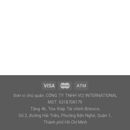
Đơn vị chủ quản: CÔNG TY TNHH VCI INTERNATIONAL
MST: 0318708179
Tầng 46, Tòa tháp Tài chính Bitexco,
Số 2, đường Hải Triều, Phường Bến Nghé, Quận 1,
Thành phố Hồ Chí Minh