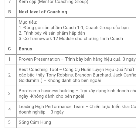
7
Kèm cặp (Mentor Coaching Group)
B
Next level of Coaching
Mục tiêu:
1. Đóng gói sản phầm Coach 1-1, Coach Group của bạn
2. Trình bày về sản phẩm hấp dẫn
3. Có framework 12 Module cho chương trình Coach
C
Bonus
1
Proven Presentation – Trình bày bán hàng hiệu quả, 3 ngày
Best Coaching Tool – Công Cụ Huấn Luyện Hiệu Quả Nhất 
2
các bậc thầy Tony Robbins, Brandon Burchard, Jack Canfiel
Goldsmith..) – Không dành cho bên ngoài
Bootcamp business building – Trại xây dựng kinh doanh c
3
ngày -Không dành cho bên ngoài
Leading High Performance Team – Chiến lược triển khai C
4
doanh nghiệp – 3 ngày
5
Sống Cảm Hứng