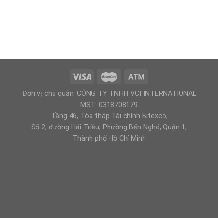
Đơn vị chủ quản: CÔNG TY TNHH VCI INTERNATIONAL
MST: 0318708179
Tầng 46, Tòa tháp Tài chính Bitexco,
Số 2, đường Hải Triều, Phường Bến Nghé, Quận 1,
Thành phố Hồ Chí Minh