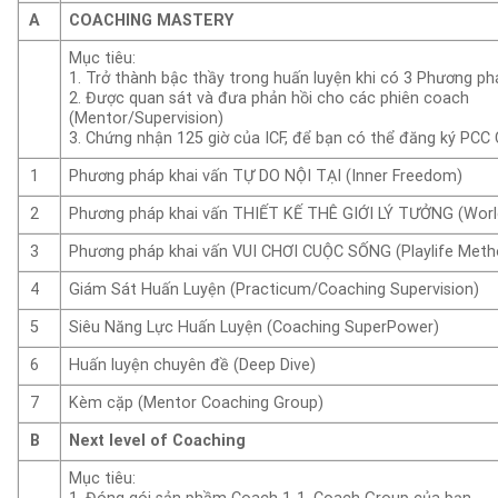
A
COACHING MASTERY
Mục tiêu:
1. Trở thành bậc thầy trong huấn luyện khi có 3 Phương p
2. Được quan sát và đưa phản hồi cho các phiên coach
(Mentor/Supervision)
3. Chứng nhận 125 giờ của ICF, để bạn có thể đăng ký PCC 
1
Phương pháp khai vấn TỰ DO NỘI TẠI (Inner Freedom)
2
Phương pháp khai vấn THIẾT KẾ THÊ GIỚI LÝ TƯỞNG (Worl
3
Phương pháp khai vấn VUI CHƠI CUỘC SỐNG (Playlife Meth
4
Giám Sát Huấn Luyện (Practicum/Coaching Supervision)
5
Siêu Năng Lực Huấn Luyện (Coaching SuperPower)
6
Huấn luyện chuyên đề (Deep Dive)
7
Kèm cặp (Mentor Coaching Group)
B
Next level of Coaching
Mục tiêu: