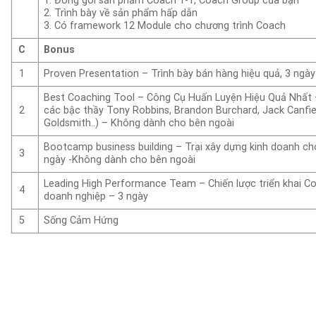
1. Đóng gói sản phầm Coach 1-1, Coach Group của bạn
2. Trình bày về sản phẩm hấp dẫn
3. Có framework 12 Module cho chương trình Coach
C
Bonus
1
Proven Presentation – Trình bày bán hàng hiệu quả, 3 ngày
Best Coaching Tool – Công Cụ Huấn Luyện Hiệu Quả Nhất 
2
các bậc thầy Tony Robbins, Brandon Burchard, Jack Canfiel
Goldsmith..) – Không dành cho bên ngoài
Bootcamp business building – Trại xây dựng kinh doanh c
3
ngày -Không dành cho bên ngoài
Leading High Performance Team – Chiến lược triển khai C
4
doanh nghiệp – 3 ngày
5
Sống Cảm Hứng