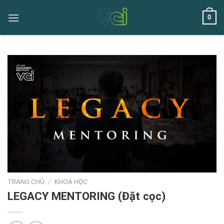
Skip
0
to
content
TRANG CHỦ
/
KHOÁ HỌC
LEGACY MENTORING (Đặt cọc)