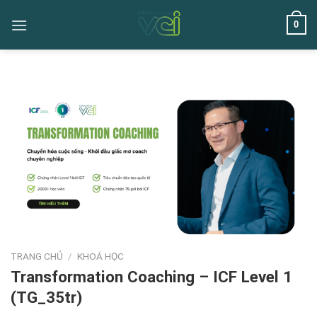
Skip
0
to
content
TRANG CHỦ
/
KHOÁ HỌC
Transformation Coaching – ICF Level 1
(TG_35tr)