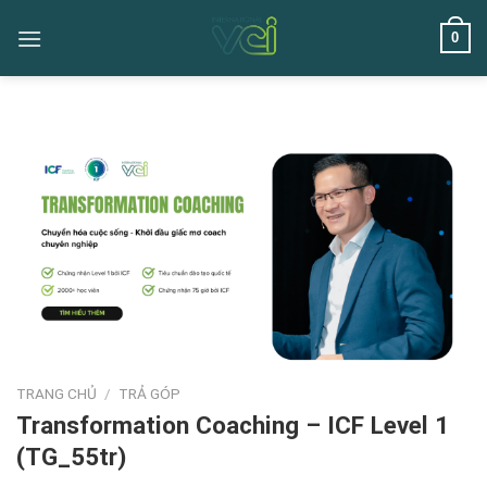
Skip
0
to
content
TRANG CHỦ
/
TRẢ GÓP
Transformation Coaching – ICF Level 1
(TG_55tr)