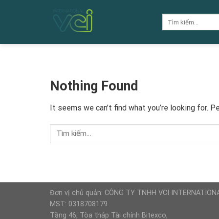
Skip
to
Tìm
kiếm:
content
Nothing Found
It seems we can’t find what you’re looking for. P
Đơn vị chủ quản: CÔNG TY TNHH VCI INTERNATION
MST: 0318708179
Tầng 46, Tòa tháp Tài chính Bitexco,