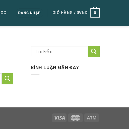
0
HỌC
GIỎ HÀNG /
0
VND
ĐĂNG NHẬP
BÌNH LUẬN GẦN ĐÂY