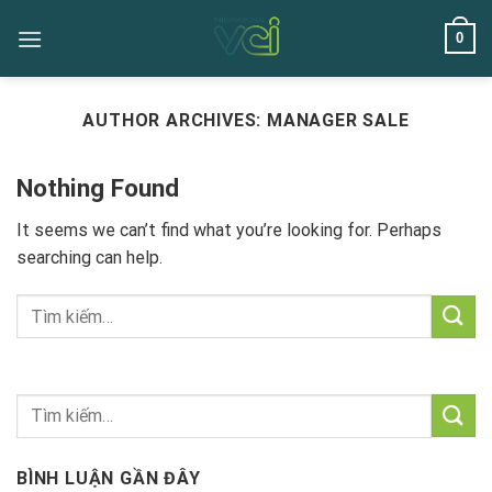
Skip
0
to
content
AUTHOR ARCHIVES:
MANAGER SALE
Nothing Found
It seems we can’t find what you’re looking for. Perhaps
searching can help.
BÌNH LUẬN GẦN ĐÂY