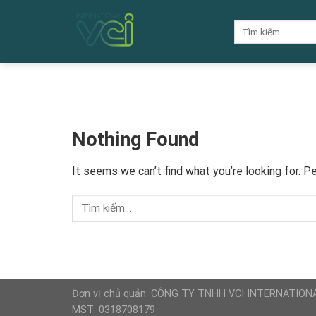
Skip
to
Tìm
kiếm:
content
Nothing Found
It seems we can’t find what you’re looking for. P
Đơn vị chủ quản: CÔNG TY TNHH VCI INTERNATION
MST: 0318708179