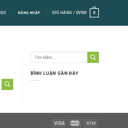
0
HỌC
GIỎ HÀNG /
0
VND
ĐĂNG NHẬP
BÌNH LUẬN GẦN ĐÂY